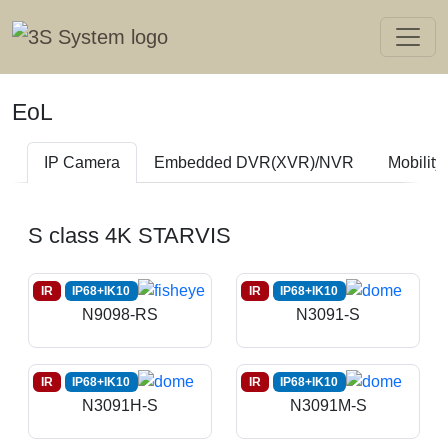
EoL
IP Camera
Embedded DVR(XVR)/NVR
Mobilit
S class 4K STARVIS
IR
IP68+IK10
IR
IP68+IK10
N9098-RS
N3091-S
IR
IP68+IK10
IR
IP68+IK10
N3091H-S
N3091M-S