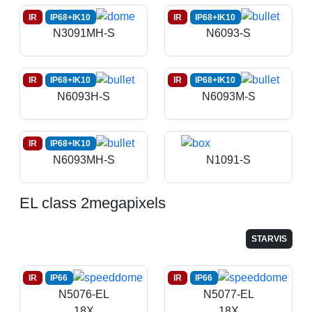
IR
IP68+IK10
IR
IP68+IK10
N3091MH-S
N6093-S
IR
IP68+IK10
IR
IP68+IK10
N6093H-S
N6093M-S
IR
IP68+IK10
N6093MH-S
N1091-S
EL class 2megapixels
STARVIS
IR
IP66
IR
IP66
N5076-EL
N5077-EL
18X
18X