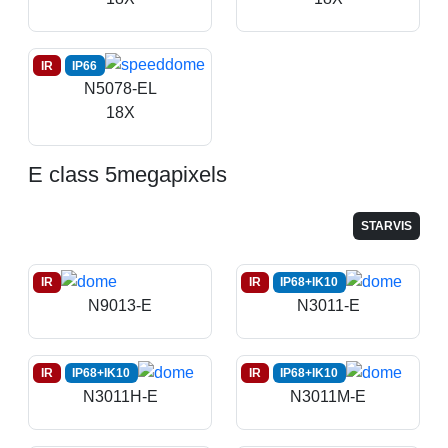
IR
IP66
N5078-EL
18X
E class 5megapixels
STARVIS
IR
IR
IP68+IK10
N9013-E
N3011-E
IR
IP68+IK10
IR
IP68+IK10
N3011H-E
N3011M-E