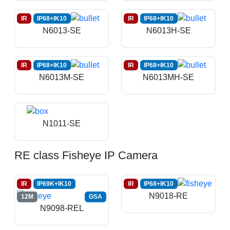
IR
IP68+IK10
IR
IP68+IK10
N6013-SE
N6013H-SE
IR
IP68+IK10
IR
IP68+IK10
N6013M-SE
N6013MH-SE
N1011-SE
RE class Fisheye IP Camera
IR
IP69K+IK10
IR
IP68+IK10
N9018-RE
12M
GSA
N9098-REL