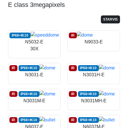
E class 3megapixels
STARVIS
IP68+IK10
IR
N5032-E
N9033-E
30X
IR
IP68+IK10
IR
IP68+IK10
N3031-E
N3031H-E
IR
IP68+IK10
IR
IP68+IK10
N3031M-E
N3031MH-E
IR
IP68+IK10
IR
IP68+IK10
N6037-E
N6037M-E